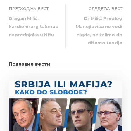
ПРЕТХОДНА ВЕСТ
СЛЕДЕЋА ВЕСТ
Dragan Milić,
Dr Milić: Predlog
kardiohirurg takmac
Manojlovića ne vodi
naprednjaka u Nišu
nigde, ne želimo da
dižemo tenzije
Повезане вести