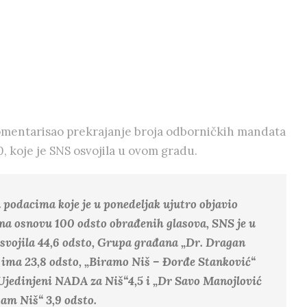
komentarisao prekrajanje broja odborničkih mandata
0, koje je SNS osvojila u ovom gradu.
podacima koje je u ponedeljak ujutro objavio
na osnovu 100 odsto obrađenih glasova, SNS je u
svojila 44,6 odsto, Grupa građana „Dr. Dragan
 ima 23,8 odsto, „Biramo Niš – Đorđe Stanković“
„Ujedinjeni NADA za Niš“4,5 i „Dr Savo Manojlović
 sam Niš“ 3,9 odsto.