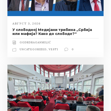
АВГУСТ 3, 2026
У слободној Медијани трибина „Србија
или мафија? Како до слободе?“
GGDRDRAGANMILIĆ
UNCATEGORIZED
,
VESTI
0