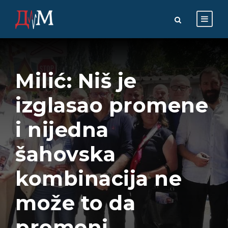
Milić: Niš je
izglasao promene
i nijedna
šahovska
kombinacija ne
može to da
promeni