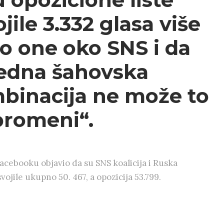
jile 3.332 glasa više
o one oko SNS i da
jedna šahovska
binacija ne može to
promeni“.
acebooku objavio da su SNS koalicija i Ruska
vojile ukupno 50. 467, a opozicija 53.799.