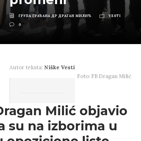
ГРУПА ГРАЂАНА ДР ДРАГАН МИЛИЋ
VESTI
0
Autor teksta:
Niške Vesti
Foto: FB Dragan Milić
Dragan Milić objavio
da su na izborima u
 opozicione liste