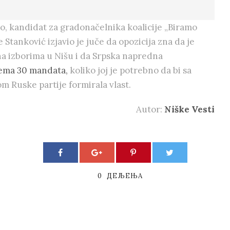
, kandidat za gradonačelnika koalicije „Biramo
 Stanković izjavio je juče da opozicija zna da je
na izborima u Nišu i da Srpska napredna
ema 30 mandata,
koliko joj je potrebno da bi sa
m Ruske partije formirala vlast.
Autor:
Niške Vesti
0
ДЕЉЕЊА