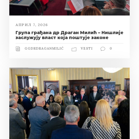
АПРИЛ 7, 2026
Група грађана др Драган Милић – Нишлије
заслужују власт која поштује законе
GGDRDRAGANMILIĆ
VESTI
0