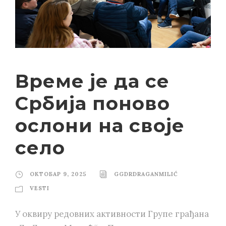
Време је да се
Србија поново
ослони на своје
село
ОКТОБАР 9, 2025
GGDRDRAGANMILIĆ
VESTI
У оквиру редовних активности Групе грађана