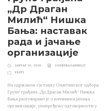
„Др Драган
Милић“ Нишка
Бања: наставак
рада и јачање
организације
ЈАНУАР 20, 2026
GGDRDRAGANMILIĆ
VESTI
На одржаном састанку Општинског одбора
Групе грађана „Др Драган Милић“ Нишка
Бања разговарано је о начинима јачања
организације, унапређењу одговорности у