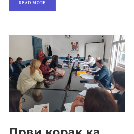
READ MORE
Први корак ка