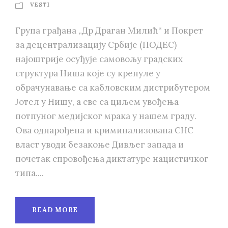
VESTI
Група грађана „Др Драган Милић“ и Покрет
за децентрализацију Србије (ПОДЕС)
најоштрије осуђује самовољу градских
структура Ниша које су кренуле у
обрачунавање са кабловским дистрибутером
Јотел у Нишу, а све са циљем увођења
потпуног медијског мрака у нашем граду.
Ова однарођена и криминализована СНС
власт уводи безакоње Дивљег запада и
почетак спровођења диктатуре нацистичког
типа....
READ MORE