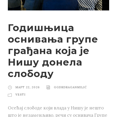
Годишњица
оснивања групе
грађана која је
Нишу донела
слободу
МАРТ 22, 2026
GGDRDRAGANMILIĆ
VESTI
Осећај слободе који влада у Нишу је нешто
што је незаменљиво, речи су оснивача Групе