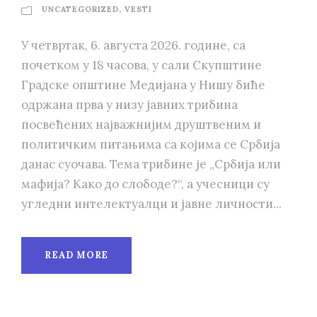
UNCATEGORIZED
,
VESTI
У четвртак, 6. августа 2026. године, са
почетком у 18 часова, у сали Скупштине
Градске општине Медијана у Нишу биће
одржана прва у низу јавних трибина
посвећених најважнијим друштвеним и
политичким питањима са којима се Србија
данас суочава. Тема трибине је „Србија или
мафија? Како до слободе?“, а учесници су
угледни интелектуалци и јавне личности...
READ MORE