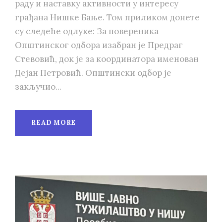
раду и наставку активности у интересу
грађана Нишке Бање. Том приликом донете
су следеће одлуке: За повереника
Општинског одбора изабран је Предраг
Стевовић, док је за координатора именован
Дејан Петровић. Општински одбор је
закључио...
READ MORE