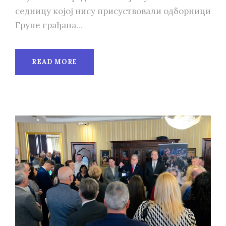
седницу којој нису присуствовали одборници
Групе грађана...
READ MORE