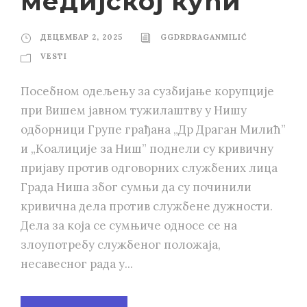
медијској кући
ДЕЦЕМБАР 2, 2025
GGDRDRAGANMILIĆ
VESTI
Посебном одељењу за сузбијање корупције
при Вишем јавном тужилаштву у Нишу
одборници Групе грађана „Др Драган Милић”
и „Коалиције за Ниш” поднели су кривичну
пријаву против одговорних службених лица
Града Ниша због сумњи да су починили
кривична дела против службене дужности.
Дела за која се сумњиче односе се на
злоупотребу службеног положаја,
несавесног рада у...