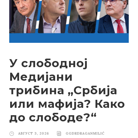
У слободној
Медијани
трибина „Србија
или мафија? Како
до слободе?“
АВГУСТ 3, 2026
GGDRDRAGANMILIĆ