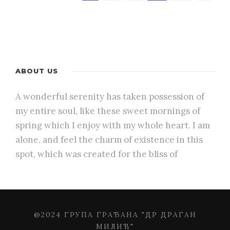
ABOUT US
A wonderful serenity has taken possession of
my entire soul, like these sweet mornings of
spring which I enjoy with my whole heart. I am
alone, and feel the charm of existence in this
spot, which was created for the bliss of
@2024 ГРУПА ГРАЂАНА "ДР ДРАГАН
МИЛИЋ"