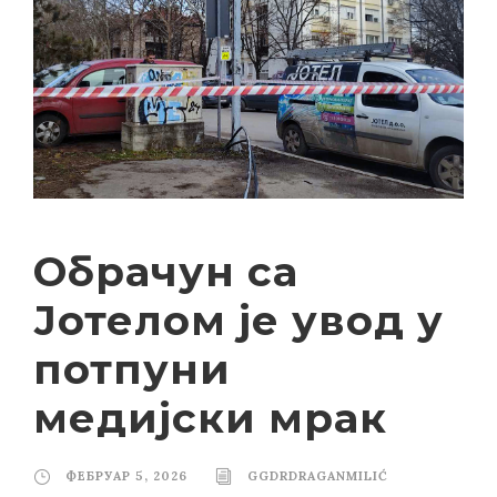
Обрачун са
Јотелом је увод у
потпуни
медијски мрак
ФЕБРУАР 5, 2026
GGDRDRAGANMILIĆ