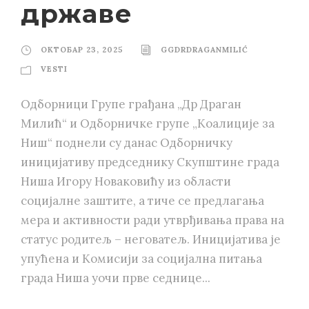
државе
ОКТОБАР 23, 2025
GGDRDRAGANMILIĆ
VESTI
Одборници Групе грађана „Др Драган
Милић“ и Одборничке групе „Коалиције за
Ниш“ поднели су данас Одборничку
иницијативу председнику Скупштине града
Ниша Игорy Новаковићу из области
социјалне заштите, а тиче се предлагања
мера и активности ради утврђивања права на
статус родитељ – неговатељ. Иницијатива је
упућена и Комисији за социјална питања
града Ниша уочи прве седнице...