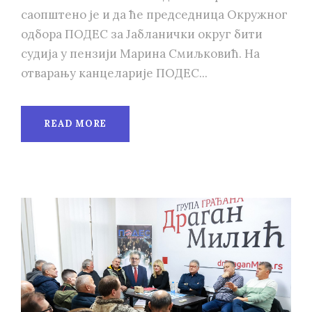
саопштено је и да ће председница Окружног
одбора ПОДЕС за Јабланички округ бити
судија у пензији Марина Смиљковић. На
отварању канцеларије ПОДЕС...
READ MORE