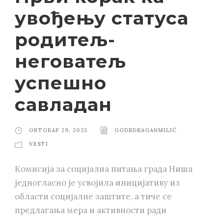
увођењу статуса
родитељ-
неговатељ
успешно
савладан
ОКТОБАР 29, 2025
GGDRDRAGANMILIĆ
VESTI
Комисија за социјална питања града Ниша
једногласно је усвојила иницијативу из
области социјалне заштите, а тиче се
предлагања мера и активности ради