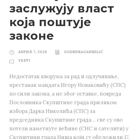
заслужују власт
која поштује
законе
АПРИЛ 7, 2026
GGDRDRAGANMILIĆ
VESTI
Недостатак кворума за рад и одлучивање,
престанак мандата Игору Новаковићу (СПС)
по сили закона, а не због оставке, повреда
Пословника Скупштине града приликом
избора Дарка Николића (СПС) за
председника Скупштине града… све су ово
потези наметнуте већине (СНС и сателити) у
Скупштини града Ниша који су обележили 17.