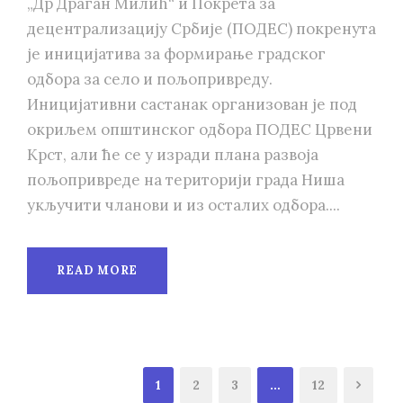
„Др Драган Милић“ и Покрета за
децентрализацију Србије (ПОДЕС) покренута
је иницијатива за формирање градског
одбора за село и пољопривреду.
Иницијативни састанак организован је под
окриљем општинског одбора ПОДЕС Црвени
Крст, али ће се у изради плана развоја
пољопривреде на територији града Ниша
укључити чланови и из осталих одбора....
READ MORE
1
2
3
…
12