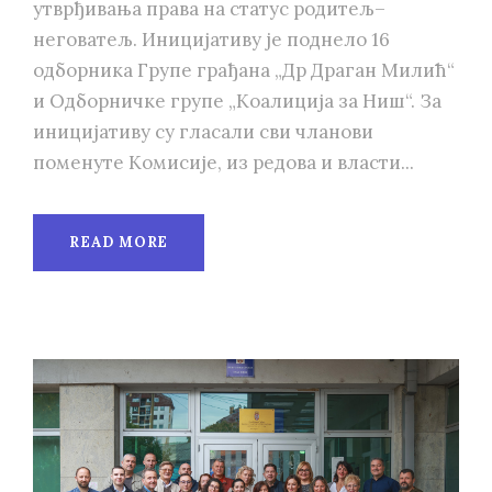
утврђивања права на статус родитељ–
неговатељ. Иницијативу је поднело 16
одборника Групе грађана „Др Драган Милић“
и Одборничке групе „Коалиција за Ниш“. За
иницијативу су гласали сви чланови
поменуте Комисије, из редова и власти...
READ MORE