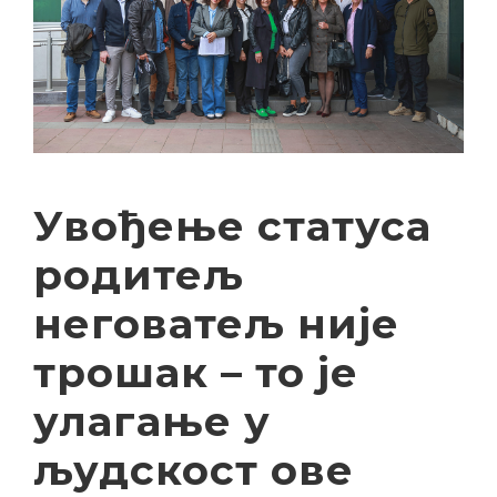
Увођење статуса
родитељ
неговатељ није
трошак – то је
улагање у
људскост ове