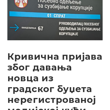
Кривична пријава
због давања
новца из
градског буџета
нерегистрованој