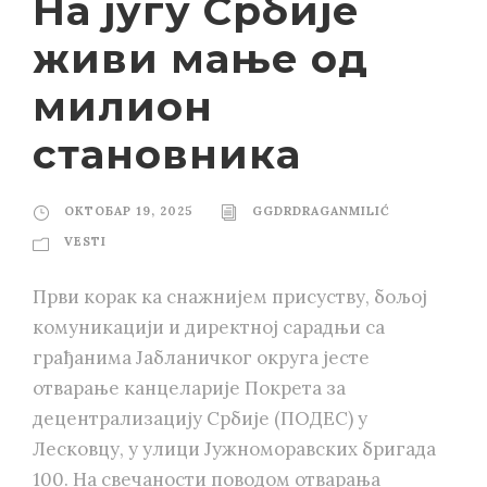
На југу Србије
живи мање од
милион
становника
ОКТОБАР 19, 2025
GGDRDRAGANMILIĆ
VESTI
Први корак ка снажнијем присуству, бољој
комуникацији и директној сарадњи са
грађанима Јабланичког округа јесте
отварање канцеларије Покрета за
децентрализацију Србије (ПОДЕС) у
Лесковцу, у улици Јужноморавских бригада
100. На свечаности поводом отварања