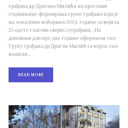
грађана др Драгана Милића на прослави
годишњице формирања групе грађана која је
на локалним изборима 2024. године освојила
25 одсто гласова својих суграђана. „На
данашњи дан пре две године оформили смо
Групу грађана др Драган Милић са којом смо
изашли...
READ MORE