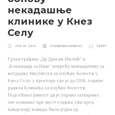
некадашње
клинике у Кнез
Селу
ЈУЛ 29, 2025
GGDRDRAGANMILIĆ
VESTI
Група грађана „Др Драган Милић“ и
„Коалиција за Ниш“ покрећу иницијативу за
изградњу Института за плућне болести у
Кнез Селу, у простору где је до 2018. године
радила Клиниka за плућне болести.
Подсећамо јавност да је управо затварање
ове клинике пре шест година, тик пред
пандемију ковида, била једна од