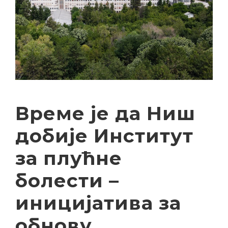
Време је да Ниш
добије Институт
за плућне
болести –
иницијатива за
обнову