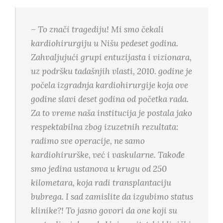
– To znači tragediju! Mi smo čekali
kardiohirurgiju u Nišu pedeset godina.
Zahvaljujući grupi entuzijasta i vizionara,
uz podršku tadašnjih vlasti, 2010. godine je
počela izgradnja kardiohirurgije koja ove
godine slavi deset godina od početka rada.
Za to vreme naša institucija je postala jako
respektabilna zbog izuzetnih rezultata:
radimo sve operacije, ne samo
kardiohirurške, već i vaskularne. Takođe
smo jedina ustanova u krugu od 250
kilometara, koja radi transplantaciju
bubrega. I sad zamislite da izgubimo status
klinike?! To jasno govori da one koji su