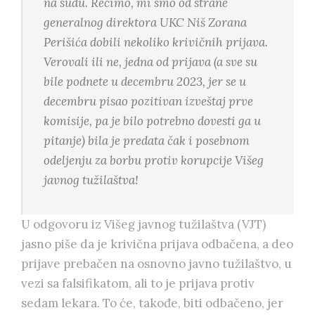
na sudu. Recimo, mi smo od strane
generalnog direktora UKC Niš Zorana
Perišića dobili nekoliko krivičnih prijava.
Verovali ili ne, jedna od prijava (a sve su
bile podnete u decembru 2023, jer se u
decembru pisao pozitivan izveštaj prve
komisije, pa je bilo potrebno dovesti ga u
pitanje) bila je predata čak i posebnom
odeljenju za borbu protiv korupcije Višeg
javnog tužilaštva!
U odgovoru iz Višeg javnog tužilaštva (VJT)
jasno piše da je krivična prijava odbačena, a deo
prijave prebačen na osnovno javno tužilaštvo, u
vezi sa falsifikatom, ali to je prijava protiv
sedam lekara. To će, takođe, biti odbačeno, jer