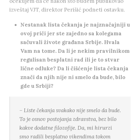
očekujem da će nakon što budem publikovao
izveštaj VJT, direktor Perišić podneti ostavku.
Nestanak lista čekanja je najznačajniji u
ovoj priči jer ste zajedno sa kolegama
sačuvali živote građana Srbije. Hvala
Vam na tome. Da li je nekim pravilnikom
regulisan besplatni rad ili je to stvar
lične odluke? Da li čišćenje lista čekanja
znači da njih nije ni smelo da bude, bilo
gde u Srbiji?
– Liste čekanja svakako nije smelo da bude.
To je osnov postojanja zdravstva, bez bilo
kakve dodatne filozofije. Da, mi hirurzi
smo radili besplatno vikendima tokom