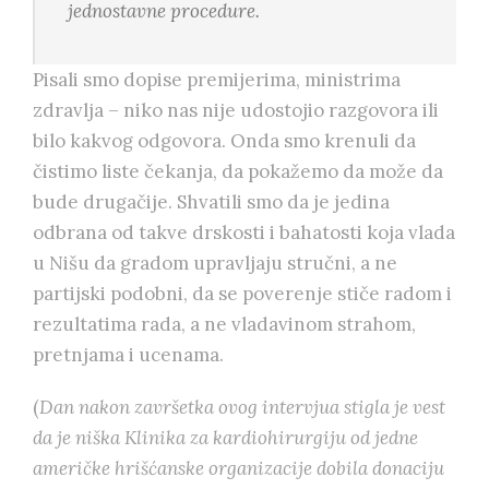
jednostavne procedure.
Pisali smo dopise premijerima, ministrima
zdravlja – niko nas nije udostojio razgovora ili
bilo kakvog odgovora. Onda smo krenuli da
čistimo liste čekanja, da pokažemo da može da
bude drugačije. Shvatili smo da je jedina
odbrana od takve drskosti i bahatosti koja vlada
u Nišu da gradom upravljaju stručni, a ne
partijski podobni, da se poverenje stiče radom i
rezultatima rada, a ne vladavinom strahom,
pretnjama i ucenama.
(
Dan nakon završetka ovog intervjua stigla je vest
da je niška Klinika za kardiohirurgiju od jedne
američke hrišćanske organizacije dobila donaciju