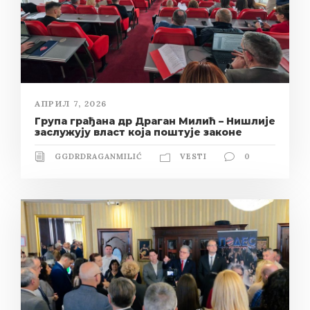
АПРИЛ 7, 2026
Група грађана др Драган Милић – Нишлије
заслужују власт која поштује законе
GGDRDRAGANMILIĆ
VESTI
0