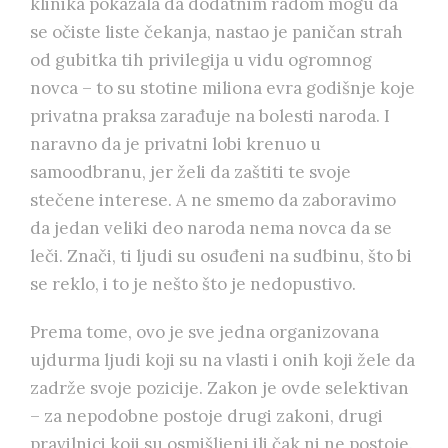
klinika pokazala da dodatnim radom mogu da
se očiste liste čekanja, nastao je paničan strah
od gubitka tih privilegija u vidu ogromnog
novca – to su stotine miliona evra godišnje koje
privatna praksa zarađuje na bolesti naroda. I
naravno da je privatni lobi krenuo u
samoodbranu, jer želi da zaštiti te svoje
stečene interese. A ne smemo da zaboravimo
da jedan veliki deo naroda nema novca da se
leči. Znači, ti ljudi su osuđeni na sudbinu, što bi
se reklo, i to je nešto što je nedopustivo.
Prema tome, ovo je sve jedna organizovana
ujdurma ljudi koji su na vlasti i onih koji žele da
zadrže svoje pozicije. Zakon je ovde selektivan
– za nepodobne postoje drugi zakoni, drugi
pravilnici koji su osmišljeni ili čak ni ne postoje.