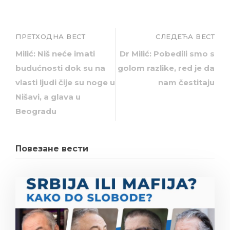
ПРЕТХОДНА ВЕСТ
СЛЕДЕЋА ВЕСТ
Milić: Niš neće imati
Dr Milić: Pobedili smo s
budućnosti dok su na
golom razlike, red je da
vlasti ljudi čije su noge u
nam čestitaju
Nišavi, a glava u
Beogradu
Повезане вести