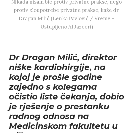
Nikada nisam bio protiv privatne prakse, nego
protiv zloupotrebe privatne prakse, kaže dr.
Dragan Milić (Lenka Pavlović / Vreme –
Ustupljeno Al Jazeeri)
Dr Dragan Milić, direktor
niške kardiohirgije, na
kojoj je prošle godine
zajedno s kolegama
očistio liste čekanja, dobio
je rješenje o prestanku
radnog odnosa na
Medicinskom fakultetu u