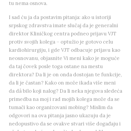
tu nema osnova.
I sad ću ja da postavim pitanja: ako u istoriji
srpskog zdravstva imate slučaj da je generalni
direktor Kliničkog centra podneo prijavu VJT
protiv svojih kolega – optužio je gotovo celu
kardiohirurgiju, i gde VJT odbacuje prijavu kao
neosnovanu, objasnite Vi meni kako je moguće
da taj čovek posle toga ostane na mestu
direktora? Da li je on onda dostojan te funkcije,
da li je častan? Kako on može ikada više meni
da dâ bilo koji nalog? Da li neka njegova sledeća
primedba na moj i rad mojih kolega može da se
tumači kao organizovani mobing? Mislim da
odgovori na ova pitanja jasno ukazuju da je
nedopustivo da se ovakve stvari više događaju i