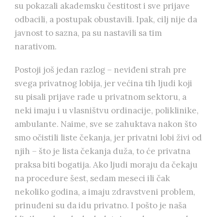
su pokazali akademsku čestitost i sve prijave
odbacili, a postupak obustavili. Ipak, cilj nije da
javnost to sazna, pa su nastavili sa tim
narativom.
Postoji još jedan razlog – neviđeni strah pre
svega privatnog lobija, jer većina tih ljudi koji
su pisali prijave rade u privatnom sektoru, a
neki imaju i u vlasništvu ordinacije, poliklinike,
ambulante. Naime, sve se zahuktava nakon što
smo očistili liste čekanja, jer privatni lobi živi od
njih – što je lista čekanja duža, to će privatna
praksa biti bogatija. Ako ljudi moraju da čekaju
na procedure šest, sedam meseci ili čak
nekoliko godina, a imaju zdravstveni problem,
prinuđeni su da idu privatno. I pošto je naša