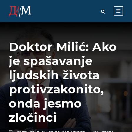
Doktor Milić: Ako
je spašavanje
ljudskih života
protivzakonito,
onda jesmo
zločinci