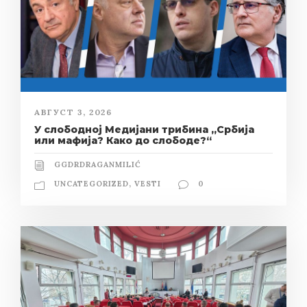
АВГУСТ 3, 2026
У слободној Медијани трибина „Србија
или мафија? Како до слободе?“
GGDRDRAGANMILIĆ
UNCATEGORIZED
,
VESTI
0