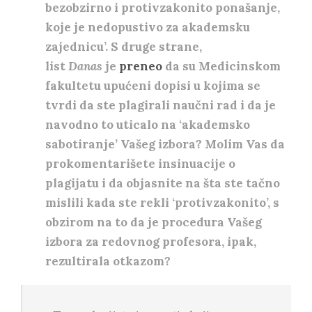
bezobzirno i protivzakonito ponašanje,
koje je nedopustivo za akademsku
zajednicu’. S druge strane,
list
Danas
je
preneo
da su Medicinskom
fakultetu upućeni dopisi u kojima se
tvrdi da ste plagirali naučni rad i da je
navodno to uticalo na ‘akademsko
sabotiranje’ Vašeg izbora? Molim Vas da
prokomentarišete insinuacije o
plagijatu i da objasnite na šta ste tačno
mislili kada ste rekli ‘protivzakonito’, s
obzirom na to da je procedura Vašeg
izbora za redovnog profesora, ipak,
rezultirala otkazom?