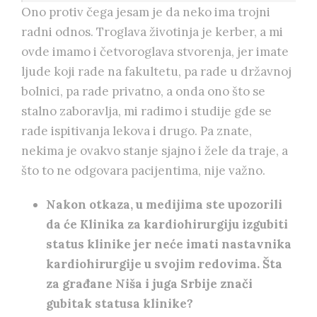
Ono protiv čega jesam je da neko ima trojni
radni odnos. Troglava životinja je kerber, a mi
ovde imamo i četvoroglava stvorenja, jer imate
ljude koji rade na fakultetu, pa rade u državnoj
bolnici, pa rade privatno, a onda ono što se
stalno zaboravlja, mi radimo i studije gde se
rade ispitivanja lekova i drugo. Pa znate,
nekima je ovakvo stanje sjajno i žele da traje, a
što to ne odgovara pacijentima, nije važno.
Nakon otkaza, u medijima ste upozorili
da će Klinika za kardiohirurgiju izgubiti
status klinike jer neće imati nastavnika
kardiohirurgije u svojim redovima. Šta
za građane Niša i juga Srbije znači
gubitak statusa klinike?