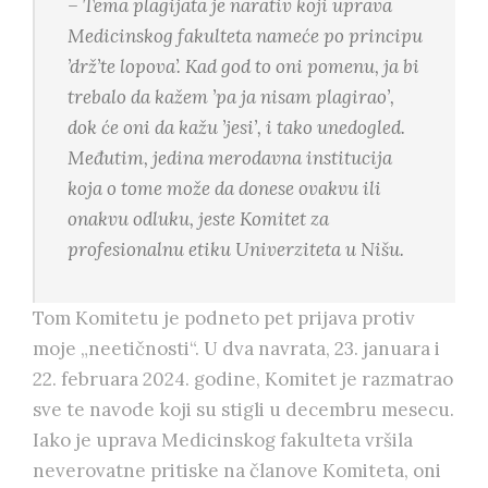
– Tema plagijata je narativ koji uprava
Medicinskog fakulteta nameće po principu
’drž’te lopova’. Kad god to oni pomenu, ja bi
trebalo da kažem ’pa ja nisam plagirao’,
dok će oni da kažu ’jesi’, i tako unedogled.
Međutim, jedina merodavna institucija
koja o tome može da donese ovakvu ili
onakvu odluku, jeste Komitet za
profesionalnu etiku Univerziteta u Nišu.
Tom Komitetu je podneto pet prijava protiv
moje „neetičnosti“. U dva navrata, 23. januara i
22. februara 2024. godine, Komitet je razmatrao
sve te navode koji su stigli u decembru mesecu.
Iako je uprava Medicinskog fakulteta vršila
neverovatne pritiske na članove Komiteta, oni