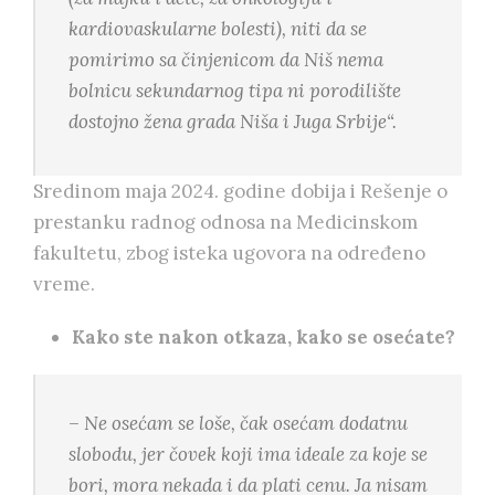
kardiovaskularne bolesti), niti da se
pomirimo sa činjenicom da Niš nema
bolnicu sekundarnog tipa ni porodilište
dostojno žena grada Niša i Juga Srbije“.
Sredinom maja 2024. godine dobija i Rešenje o
prestanku radnog odnosa na Medicinskom
fakultetu, zbog isteka ugovora na određeno
vreme.
Kako ste nakon otkaza, kako se osećate?
– Ne osećam se loše, čak osećam dodatnu
slobodu, jer čovek koji ima ideale za koje se
bori, mora nekada i da plati cenu. Ja nisam