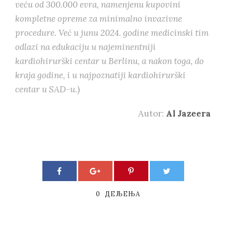
veću od 300.000 evra, namenjenu kupovini
kompletne opreme za minimalno invazivne
procedure. Već u junu 2024. godine medicinski tim
odlazi na edukaciju u najeminentniji
kardiohirurški centar u Berlinu, a nakon toga, do
kraja godine, i u najpoznatiji kardiohirurški
centar u SAD-u.
)
Autor:
Al Jazeera
0
ДЕЉЕЊА