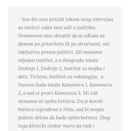
– Sve što smo pričali tokom ovog intervjua
su razlozi zašto smo ušli u politiku.
Vremenom smo shvatili da se odluke ne
donose po prioritetu ili po stručnosti, već
isključivo prema politici. Mi nemamo
nijedan institut, a u Beogradu imate
Dedinje 1, Dedinje 2, Institut za majku i
dete, Tiršova, Institut za onkologiju; u
Novom Sadu imate Kamenicu 1, Kamenicu
2, a sad se pravi Kamenica 3. Mi čak
nemamo ni opštu bolnicu. Da je kovid-
bolnica izgrađena u Nišu, sad bi mogla
jednim delom da bude opšta bolnica. Zbog
toga klinički centar mora da radi i