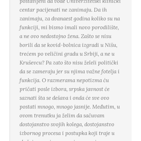
postavljeni da vode Univerzitetski klinički
centar pacijenati ne zanimaju. Da ih
zanimaju, za dvanaest godina koliko su na
funkciji, mi bismo imali novo porodilište,
a ne ovo nedostojno žena. Zašto se nisu
borili da se kovid-bolnica izgradi u Nišu,
trećem po veličini gradu u Srbiji, a ne u
Kruševcu? Pa zato što nisu želeli politički
da se zameraju jer su njima važne fotelja i
funkcija. O razmerama nepotizma ću
pričati posle izbora, srpska javnost će
saznati šta se dešava i onda će sve ovo
postati mnogo, mnogo jasnije. Međutim, u
ovom trenutku ja želim da sačuvam
dostojanstvo svojih kolega, dostojanstvo
izbornog procesa i postupka koji traje u