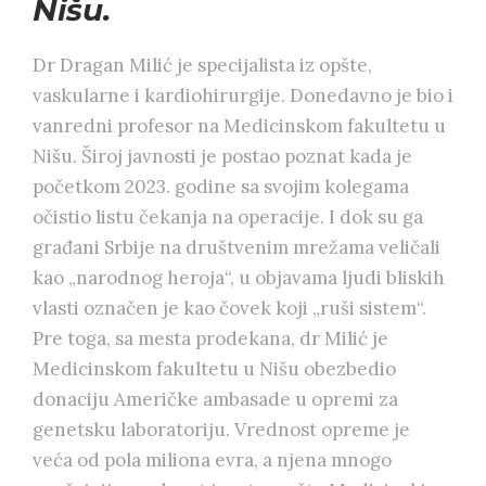
Nišu.
Dr Dragan Milić je specijalista iz opšte,
vaskularne i kardiohirurgije. Donedavno je bio i
vanredni profesor na Medicinskom fakultetu u
Nišu. Široj javnosti je postao poznat kada je
početkom 2023. godine sa svojim kolegama
očistio listu čekanja na operacije. I dok su ga
građani Srbije na društvenim mrežama veličali
kao „narodnog heroja“, u objavama ljudi bliskih
vlasti označen je kao čovek koji „ruši sistem“.
Pre toga, sa mesta prodekana, dr Milić je
Medicinskom fakultetu u Nišu obezbedio
donaciju Američke ambasade u opremi za
genetsku laboratoriju. Vrednost opreme je
veća od pola miliona evra, a njena mnogo