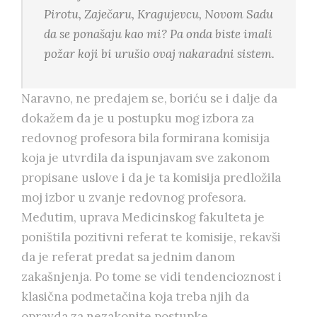
Pirotu, Zaječaru, Kragujevcu, Novom Sadu
da se ponašaju kao mi? Pa onda biste imali
požar koji bi urušio ovaj nakaradni sistem.
Naravno, ne predajem se, boriću se i dalje da
dokažem da je u postupku mog izbora za
redovnog profesora bila formirana komisija
koja je utvrdila da ispunjavam sve zakonom
propisane uslove i da je ta komisija predložila
moj izbor u zvanje redovnog profesora.
Međutim, uprava Medicinskog fakulteta je
poništila pozitivni referat te komisije, rekavši
da je referat predat sa jednim danom
zakašnjenja. Po tome se vidi tendencioznost i
klasična podmetačina koja treba njih da
opravda za nezakonite postupke.