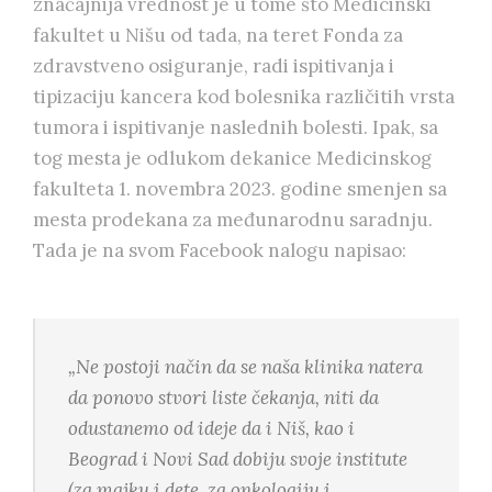
značajnija vrednost je u tome što Medicinski
fakultet u Nišu od tada, na teret Fonda za
zdravstveno osiguranje, radi ispitivanja i
tipizaciju kancera kod bolesnika različitih vrsta
tumora i ispitivanje naslednih bolesti. Ipak, sa
tog mesta je odlukom dekanice Medicinskog
fakulteta 1. novembra 2023. godine smenjen sa
mesta prodekana za međunarodnu saradnju.
Tada je na svom Facebook nalogu napisao:
„Ne postoji način da se naša klinika natera
da ponovo stvori liste čekanja, niti da
odustanemo od ideje da i Niš, kao i
Beograd i Novi Sad dobiju svoje institute
(za majku i dete, za onkologiju i