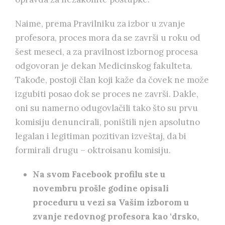
Naime, prema Pravilniku za izbor u zvanje
profesora, proces mora da se završi u roku od
šest meseci, a za pravilnost izbornog procesa
odgovoran je dekan Medicinskog fakulteta.
Takođe, postoji član koji kaže da čovek ne može
izgubiti posao dok se proces ne završi. Dakle,
oni su namerno odugovlačili tako što su prvu
komisiju denuncirali, poništili njen apsolutno
legalan i legitiman pozitivan izveštaj, da bi
formirali drugu – oktroisanu komisiju.
Na svom Facebook profilu ste u
novembru prošle godine opisali
proceduru u vezi sa Vašim izborom u
zvanje redovnog profesora kao ‘drsko,