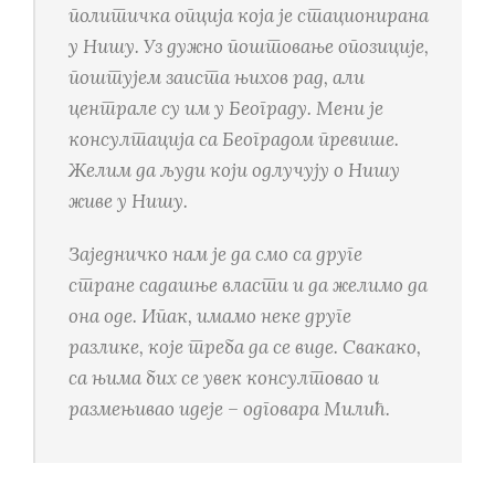
политичка опција која је стационирана
у Нишу. Уз дужно поштовање опозиције,
поштујем заиста њихов рад, али
централе су им у Београду. Мени је
консултација са Београдом превише.
Желим да људи који одлучују о Нишу
живе у Нишу.
Заједничко нам је да смо са друге
стране садашње власти и да желимо да
она оде. Ипак, имамо неке друге
разлике, које треба да се виде. Свакако,
са њима бих се увек консултовао и
размењивао идеје – одговара Милић.