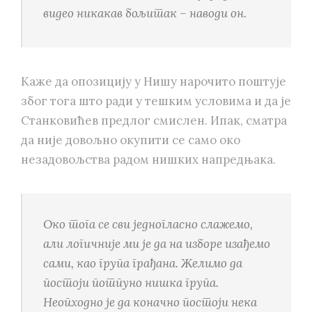
видео никакав бољитак – наводи он.
Kаже да опозицију у Нишу нарочито поштује
због тога што ради у тешким условима и да је
Станковићев предлог смислен. Ипак, сматра
да није довољно окупити се само око
незадовољства радом нишких напредњака.
Око тога се сви једногласно слажемо,
али логичније ми је да на изборе изађемо
сами, као група грађана. Желимо да
постоји потпуно нишка група.
Неопходно је да коначно постоји нека