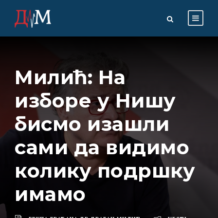
Милић: На
изборе у Нишу
бисмо изашли
сами да видимо
колику подршку
имамо