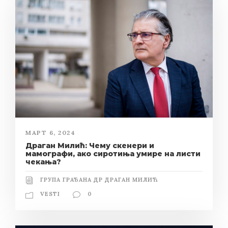
МАРТ 6, 2024
Драган Милић: Чему скенери и
мамографи, ако сиротиња умире на листи
чекања?
ГРУПА ГРАЂАНА ДР ДРАГАН МИЛИЋ
VESTI
0