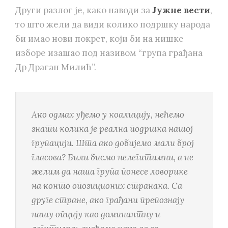
Други разлог је, како наводи за
Јужне вести
,
то што жели да види колико подршку народа
би имао нови покрет, који би на нишке
изборе изашао под називом “група грађана
Др Драган Милић”.
Ако одмах уђемо у коалицију, нећемо
знати колика је реална подршка нашој
групацији. Шта ако добијемо мали број
гласова? Били бисмо нелегитимни, а не
желим да наша група понесе ловорике
на конто опозиционих странака. Са
друге стране, ако грађани препознају
нашу опцију као доминантну и