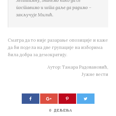
легитимну, знаћемо како да се
поставимо и шта даље да радимо –
закључује Милић.
Сматра да то није разарање опозиције и каже
да би подела на две групације на изборима
била добра за демократију.
Аутор: Тамара Радовановић,
Јужне вести
0
ДЕЉЕЊА