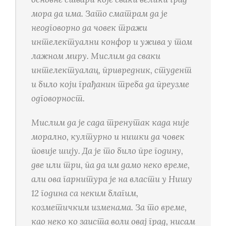
мора да има. Зато сматрам да је
неодговорно да човек тражи
интелектуални конфор и ужива у том
лажном миру. Мислим да сваки
интелектуалац, привредник, студент
и било који грађанин треба да преузме
одговорност.
Мислим да је сада тренутак када није
морално, културно и нишки да човек
повије шију. Да је то било пре годину,
две или три, па да им дамо неко време,
али ова гарнитура је на власти у Нишу
12 година са неким благим,
козметичким изменама. За то време,
као неко ко заиста воли овај град, нисам