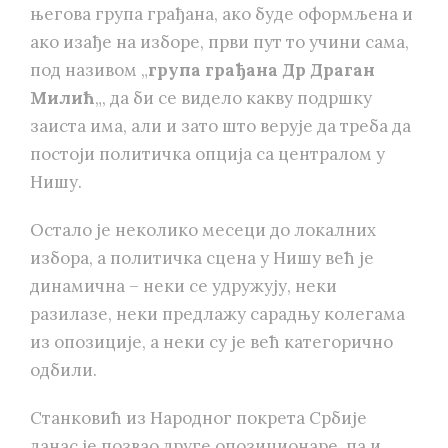
његова група грађана, ако буде оформљена и
ако изађе на изборе, први пут то учини сама,
под називом „
група грађана Др Драган
Милић
„, да би се видело какву подршку
заиста има, али и зато што верује да треба да
постоји политичка опција са централом у
Нишу.
Остало је неколико месеци до локалних
избора, а политичка сцена у Нишу већ је
динамична – неки се удружују, неки
разилазе, неки предлажу сарадњу колегама
из опозиције, а неки су је већ категорично
одбили.
Станковић из Народног покрета Србије
данас је позвао друге опозиционаре, па и