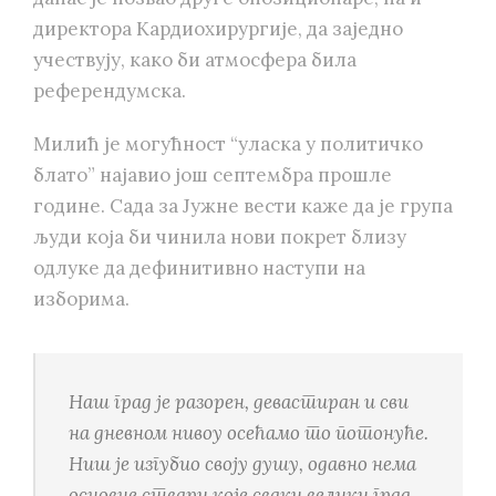
директора Kардиохирургије, да заједно
учествују, како би атмосфера била
референдумска.
Милић је могућност “уласка у политичко
блато” најавио још септембра прошле
године. Сада за Јужне вести каже да је група
људи која би чинила нови покрет близу
одлуке да дефинитивно наступи на
изборима.
Наш град је разорен, девастиран и сви
на дневном нивоу осећамо то потонуће.
Ниш је изгубио своју душу, одавно нема
основне ствари које сваки велики град