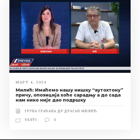
МАРТ 4, 2024
Милић: Имаћемо нашу нишку “аутохтону”
причу, опозиција хоће сарадњу а до сада
нам нико није дао подршку
ГРУПА ГРАЂАНА ДР ДРАГАН МИЛИЋ
VESTI
0