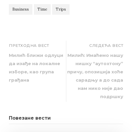
Business
Time
Trips
ПРЕТХОДНА ВЕСТ
СЛЕДЕЋА ВЕСТ
Милић ближи одлуци
Милић: Имаћемо нашу
да изађе на локалне
нишку “аутохтону”
изборе, као група
причу, опозиција хоће
грађана
сарадњу а до сада
нам нико није дао
подршку
Повезане вести