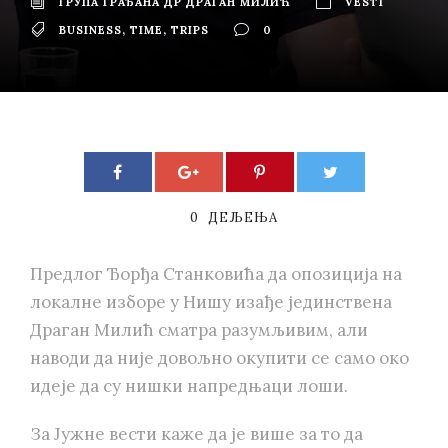
ГРУПА ГРАЂАНА ДР ДРАГАН МИЛИЋ
VESTI
BUSINESS
,
TIME
,
TRIPS
0
0
ДЕЉЕЊА
Предлог Ђорђа Станковића да опозиција на
локалне изборе у Нишу изађе јединствена
Драган Милић сматра разумљивим, али
наводи да није довољно окупити се само око
идеје да су нишки напредњаци лоши.
За Јужне вести каже да је више за то да