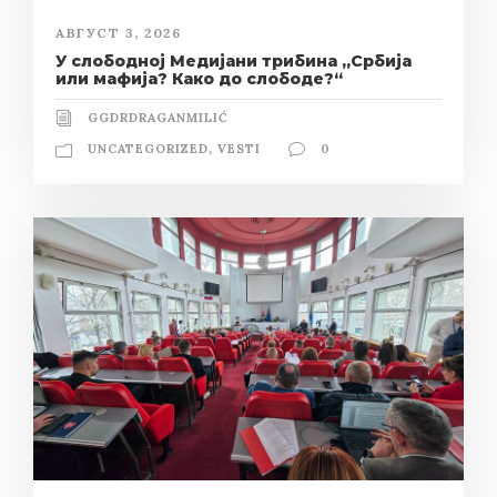
АВГУСТ 3, 2026
У слободној Медијани трибина „Србија
или мафија? Како до слободе?“
GGDRDRAGANMILIĆ
UNCATEGORIZED
,
VESTI
0