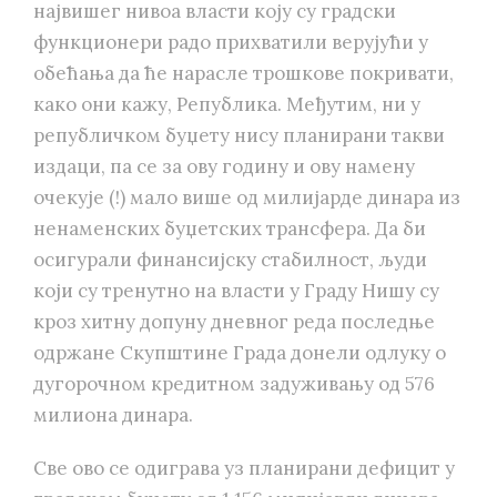
највишег нивоа власти коју су градски
функционери радо прихватили верујући у
обећања да ће нарасле трошкове покривати,
како они кажу, Република. Међутим, ни у
републичком буџету нису планирани такви
издаци, па се за ову годину и ову намену
очекује (!) мало више од милијарде динара из
ненаменских буџетских трансфера. Да би
осигурали финансијску стабилност, људи
који су тренутно на власти у Граду Нишу су
кроз хитну допуну дневног реда последње
одржане Скупштине Града донели одлуку о
дугорочном кредитном задуживању од 576
милиона динара.
Све ово се одиграва уз планирани дефицит у