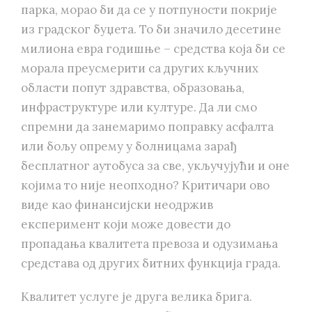
парка, морао би да се у потпуности покрије
из градског буџета. То би значило десетине
милиона евра годишње – средства која би се
морала преусмерити са других кључних
области попут здравства, образовања,
инфраструктуре или културе. Да ли смо
спремни да занемаримо поправку асфалта
или бољу опрему у болницама зарађ
бесплатног аутобуса за све, укључујући и оне
којима то није неопходно? Критичари ово
виде као финансијски неодржив
експеримент који може довести до
пропадања квалитета превоза и одузимања
средстава од других битних функција града.
Квалитет услуге је друга велика брига.