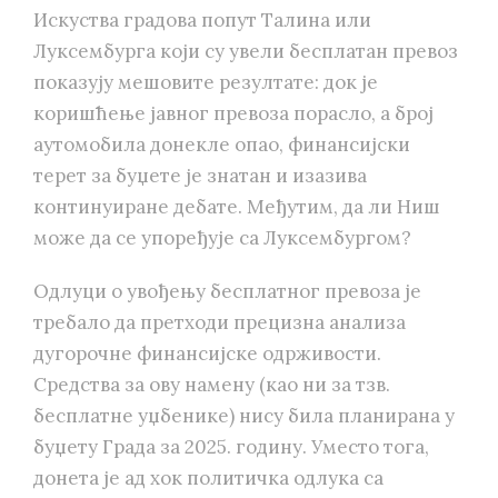
Искуства градова попут Талина или
Луксембурга који су увели бесплатан превоз
показују мешовите резултате: док је
коришћење јавног превоза порасло, а број
аутомобила донекле опао, финансијски
терет за буџете је знатан и изазива
континуиране дебате. Међутим, да ли Ниш
може да се упоређује са Луксембургом?
Одлуци о увођењу бесплатног превоза је
требало да претходи прецизна анализа
дугорочне финансијске одрживости.
Средства за ову намену (као ни за тзв.
бесплатне уџбенике) нису била планирана у
буџету Града за 2025. годину. Уместо тога,
донета је ад хок политичка одлука са