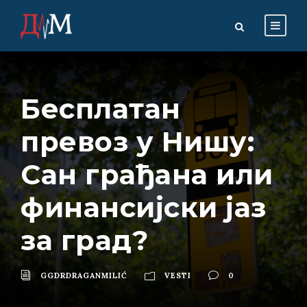
Бесплатан
превоз у Нишу:
Сан грађана или
финансијски јаз
за град?
GGDRDRAGANMILIĆ
VESTI
0