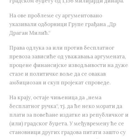
градском буџету од 1,156 милијарди динара.
На ове проблеме су аргументовано
указивали одборници Групе грађана „Др
Драган Милић.“
Права одлука за или против бесплатног
превоза зависиће од уважавања аргумената,
процене финансијске изводљивости на дуже
стазе и политичке воље да се овакав
амбициозан и скуп пројекат спроведе.
На крају, остаје чињеница да „нема
бесплатног ручка“, тј. да ће неко морати да
плати за повећане издатке из републичког и
(или) градског буџета. У међувремену ће се
становници других градова питати зашто су