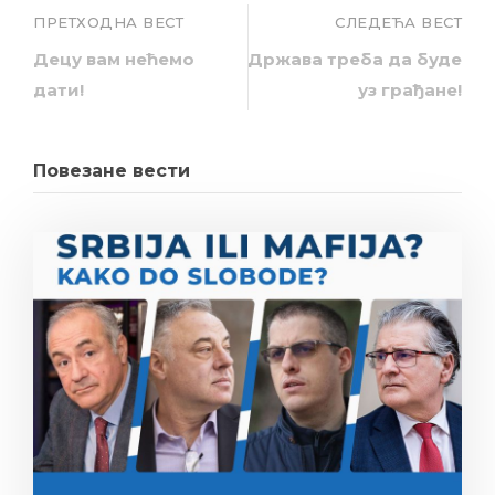
ПРЕТХОДНА ВЕСТ
СЛЕДЕЋА ВЕСТ
Децу вам нећемо
Држава треба да буде
дати!
уз грађане!
Повезане вести