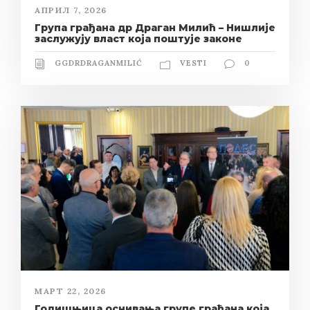
АПРИЛ 7, 2026
Група грађана др Драган Милић – Нишлије
заслужују власт која поштује законе
GGDRDRAGANMILIĆ
VESTI
0
МАРТ 22, 2026
Годишњица оснивања групе грађана која