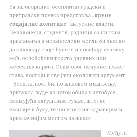
За заговорнике, бесплатан градски и
приградски превоз представља
„круну
социјалне политике“
актуелне власти.
Пензионери, студенти, радници са ниским
примањима и незапослени могли би знатно
да олакшају своје буџете и повећају куповну
моћ, ослобођени терета дневних или
месечних карата. Осим овог популистичког
става, постоји и све јачи еколошки аргумент
– бесплатност би, по њиховом мишљењу,
привукла људе из аутомобила у аутобусе,
смањујући загушљиве гужве, штетне
емисије и буку, те чинећи Ниш здравијим и
привлачнијим местом за живот.
Међути