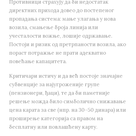
Противници страхују да би недостатак
директних прихода довео до постепеног
пропадања система: мање улагања у нова
возила, смањење броја линија или
учесталости вожње, лошије одржавање.
Постоји и ризик од претрпаности возила, ако
пораст потражње не прати адекватно
повећање капацитета.
Критичари истичу и да већ постоје значајне
субвенције за најугроженије групе
(пензионери, ђаци), те да би паметније
решење можда било симболично снижавање
цена карата за све (нпр. на 30–50 динара) или
проширење категорија са правом на
бесплатну или повлашћену карту.